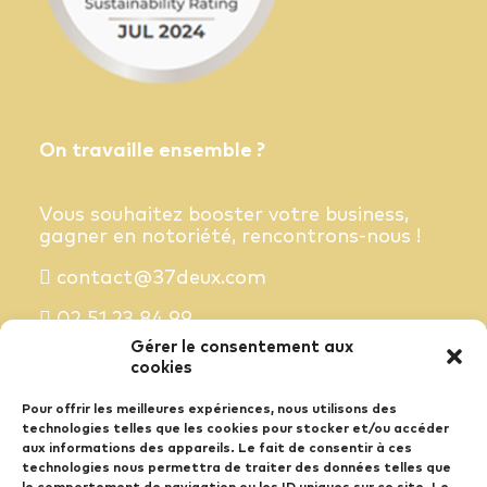
On travaille ensemble ?
Vous souhaitez booster votre business,
gagner en notoriété, rencontrons-nous !
contact@37deux.com
02 51 23 84 99
Gérer le consentement aux
cookies
S'abonner à la newsletter
Pour offrir les meilleures expériences, nous utilisons des
technologies telles que les cookies pour stocker et/ou accéder
Nos idées booster de business dans votre
aux informations des appareils. Le fait de consentir à ces
boîte mail chaque semaine.
technologies nous permettra de traiter des données telles que
le comportement de navigation ou les ID uniques sur ce site. Le