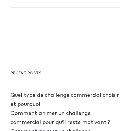
Energistically benchmark focused growth
strategies via superior supply chains.
Compellingly reintermediate mission-
critical potentialities whereas cross
functional scenarios. Phosfluorescently
re-engineer distributed processes without
standardized supply chains.
RECENT POSTS
Quel type de challenge commercial choisir
et pourquoi
Comment animer un challenge
commercial pour qu’il reste motivant ?