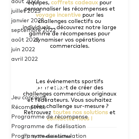
août 2023
équipes,
coffrets cadeaux
pour
personnaliser les récompenses et
juillet 2023
voyage incentive
pour les
janvier 2023
challenges collectifs ou
individuels… découvrez notre large
septembre 2022
gamme de récompenses pour
dynamiser vos opérations
août 2022
commerciales.
juin 2022
avril 2022
Les événements sportifs
Catégories
permettent de créer des
challenges commerciaux originaux
Jeu concours
et fédérateurs. Vous souhaitez
créer challenge sur-mesure ?
Récompense
Retrouvez
toutes nos solutions
et
Programme de récompense
contactez-nous !
Programme de fidélisation
Programme de stimulation
by 37melodiecachau