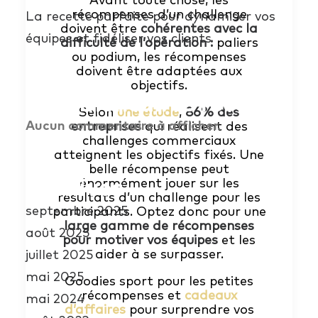
récompenses d’un challenge
La recette parfaite pour dynamiser vos
doivent être
cohérentes avec la
équipes et fidéliser vos clients
difficulté de l’opération :
paliers
ou podium, les récompenses
doivent être adaptées aux
objectifs.
Commentaires récents
Selon
une étude
,
86% des
Aucun commentaire à afficher.
entreprises
qui réalisent des
challenges commerciaux
atteignent les objectifs fixés. Une
belle récompense peut
Archives
énormément jouer sur les
résultats d’un challenge pour les
septembre 2025
participants. Optez donc pour une
large gamme de récompenses
août 2025
pour motiver vos équipes
et les
aider à se surpasser.
juillet 2025
mai 2025
Goodies sport pour les petites
récompenses et
cadeaux
mai 2024
d’affaires
pour surprendre vos