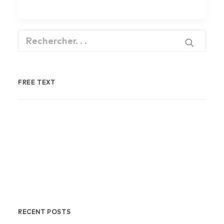
FREE TEXT
Energistically benchmark focused growth
strategies via superior supply chains.
Compellingly reintermediate mission-
critical potentialities whereas cross
functional scenarios. Phosfluorescently
re-engineer distributed processes without
standardized supply chains.
RECENT POSTS