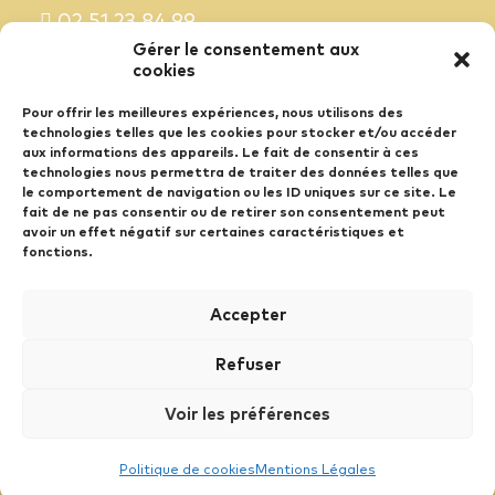
02 51 23 84 99
Gérer le consentement aux
cookies
S'abonner à la newsletter
Pour offrir les meilleures expériences, nous utilisons des
technologies telles que les cookies pour stocker et/ou accéder
Nos idées booster de business dans votre
aux informations des appareils. Le fait de consentir à ces
boîte mail chaque semaine.
technologies nous permettra de traiter des données telles que
le comportement de navigation ou les ID uniques sur ce site. Le
fait de ne pas consentir ou de retirer son consentement peut
S'INSCRIRE À LA NEWSLETTER
avoir un effet négatif sur certaines caractéristiques et
fonctions.
Mentions Légales
Accepter
Recrutement
Refuser
Politique de cookies (UE)
Protection des données
Voir les préférences
Politique de cookies
Mentions Légales
© 2026 RECOMPENSE 37DEUX. | Tous droits réservés.